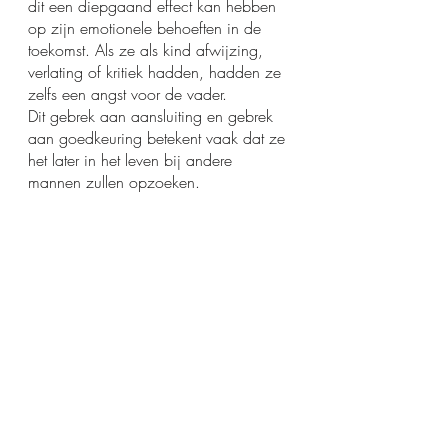
dit een diepgaand effect kan hebben 
op zijn emotionele behoeften in de 
toekomst. Als ze als kind afwijzing, 
verlating of kritiek hadden, hadden ze 
zelfs een angst voor de vader.
Dit gebrek aan aansluiting en gebrek 
aan goedkeuring betekent vaak dat ze 
het later in het leven bij andere 
mannen zullen opzoeken.
Een man die een sensuele massage 
neemt of een intieme sensuele 
aanraking zoekt die door een andere 
man wordt gegeven, zoekt niet alleen 
naar de seksuele vervulling van 
opwinding en orgasme, maar zoekt 
ook naar deze emotionele vervulling 
van mannelijke goedkeuring.
Als een man in de kinderjaren geen 
mannelijke goedkeuring heeft gehad, 
verdwijnt dit natuurlijke stadium in de 